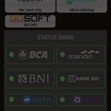
No Limit City
Micro Gaming
GG Soft
STATUS BANK