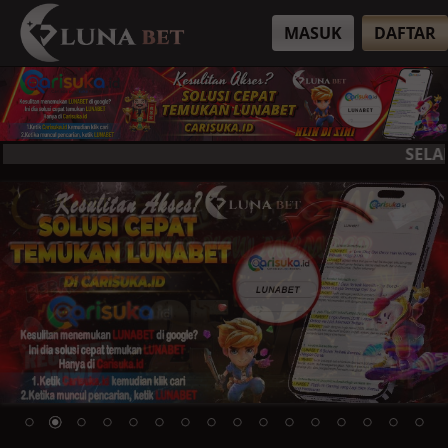
MASUK
DAFTAR
SELAMAT